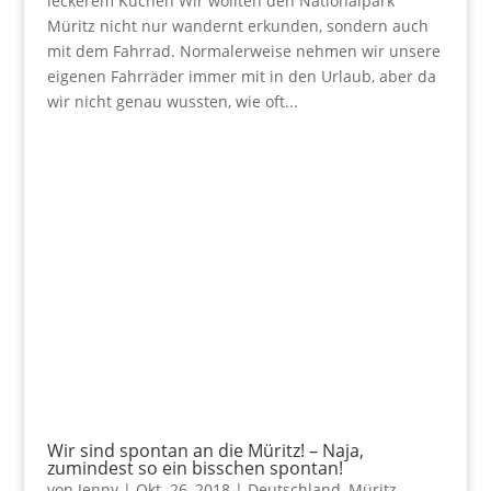
leckerem Kuchen Wir wollten den Nationalpark
Müritz nicht nur wandernt erkunden, sondern auch
mit dem Fahrrad. Normalerweise nehmen wir unsere
eigenen Fahrräder immer mit in den Urlaub, aber da
wir nicht genau wussten, wie oft...
Wir sind spontan an die Müritz! – Naja,
zumindest so ein bisschen spontan!
von
Jenny
|
Okt. 26, 2018
|
Deutschland
,
Müritz
,