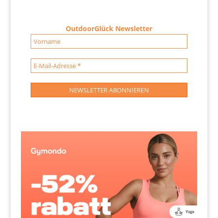
OutdoorGlück Newsletter