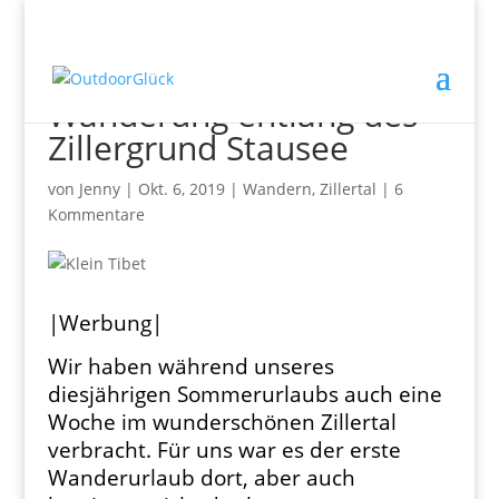
„Klein Tibet“ im Zillertal –
Wanderung entlang des
Zillergrund Stausee
von
Jenny
|
Okt. 6, 2019
|
Wandern
,
Zillertal
|
6
Kommentare
|Werbung|
Wir haben während unseres
diesjährigen Sommerurlaubs auch eine
Woche im wunderschönen Zillertal
verbracht. Für uns war es der erste
Wanderurlaub dort, aber auch