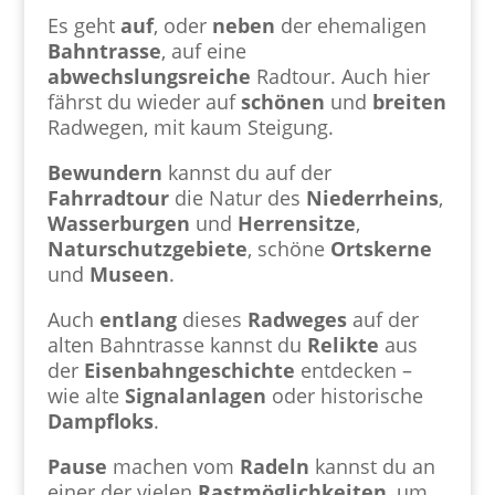
Es geht
auf
, oder
neben
der ehemaligen
Bahntrasse
, auf eine
abwechslungsreiche
Radtour. Auch hier
fährst du wieder auf
schönen
und
breiten
Radwegen, mit kaum Steigung.
Bewundern
kannst du auf der
Fahrradtour
die Natur des
Niederrheins
,
Wasserburgen
und
Herrensitze
,
Naturschutzgebiete
, schöne
Ortskerne
und
Museen
.
Auch
entlang
dieses
Radweges
auf der
alten Bahntrasse kannst du
Relikte
aus
der
Eisenbahngeschichte
entdecken –
wie alte
Signalanlagen
oder historische
Dampfloks
.
Pause
machen vom
Radeln
kannst du an
einer der vielen
Rastmöglichkeiten
, um