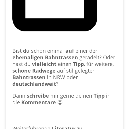
Bist
du
schon einmal
auf
einer der
ehemaligen
Bahntrassen
geradelt? Oder
hast du
vielleicht
einen
Tipp
, für weitere,
schöne
Radwege
auf stillgelegten
Bahntrassen
in NRW oder
deutschlandweit
?
Dann
schreibe
mir gerne deinen
Tipp
in
die
Kommentare
😊
Weiterführende
Literatur
zu