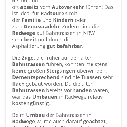
n
sind und
oft
abseits
vom
Autoverkehr
führen! Das
ist ideal für
Radtouren
mit
der
Familie
und
Kindern
oder
zum
Genussradeln
. Zudem sind die
Radwege
auf Bahntrassen in NRW
sehr
breit
und durch die
Asphaltierung
gut
befahrbar
.
Die
Züge
, die früher auf den alten
Bahntrassen
fuhren, konnten meistens
keine
großen
Steigungen
überwinden.
Dementsprechend
sind die
Trassen
sehr
flach
gebaut worden. Da die alten
Bahntrassen
bereits
vorhanden
waren,
war das
Umbauen
in Radwege relativ
kostengünstig
.
Beim
Umbau
der Bahntrassen in
Radwege
wurde auch darauf
geachtet
,