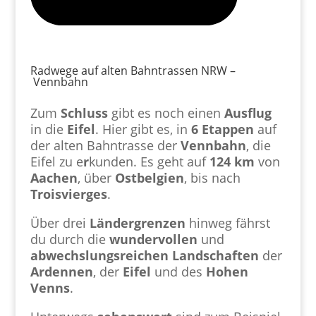
Radwege auf alten Bahntrassen NRW –
Vennbahn
Zum
Schluss
gibt es noch einen
Ausflug
in die
Eifel
. Hier gibt es, in
6 Etappen
auf
der alten Bahntrasse der
Vennbahn
, die
Eifel zu e
r
kunden. Es geht auf
124 km
von
Aachen
, über
Ostbelgien
, bis nach
Troisvierges
.
Über drei
Ländergrenzen
hinweg fährst
du durch die
wundervollen
und
abwechslungsreichen
Landschaften
der
Ardennen
, der
Eifel
und des
Hohen
Venns
.