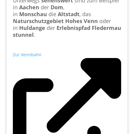
Unterwegs
sehenswert
sind zum Beispiel
in
Aachen
der
Dom
,
in
Monschau
die
Altstadt
, das
Naturschutzgebiet
Hohes
Venn
oder
in
Huldange
der
Erlebnispfad
Fledermau
stunnel
.
Zur Vennbahn