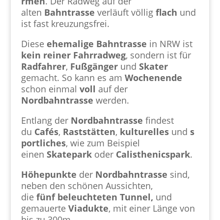
rmen
. Der Radweg auf der
alten
Bahntrasse
verläuft völlig
flach
und
ist fast kreuzungsfrei.
Diese
ehemalige
Bahntrasse
in NRW ist
kein reiner Fahrradweg
, sondern ist für
Radfahrer
,
Fußgänger
und
Skater
gemacht. So kann es am
Wochenende
schon einmal
voll
auf der
Nordbahntrasse
werden.
Entlang der
Nordbahntrasse
findest
du
Cafés
,
Raststätten
,
kulturelles
und
s
portliches
, wie zum Beispiel
einen
Skatepark
oder
Calisthenicspark
.
Höhepunkte
der
Nordbahntrasse
sind,
neben den schönen Aussichten,
die
fünf
beleuchteten Tunnel,
und
gemauerte
Viadukte
, mit einer Länge von
bis zu 300m.