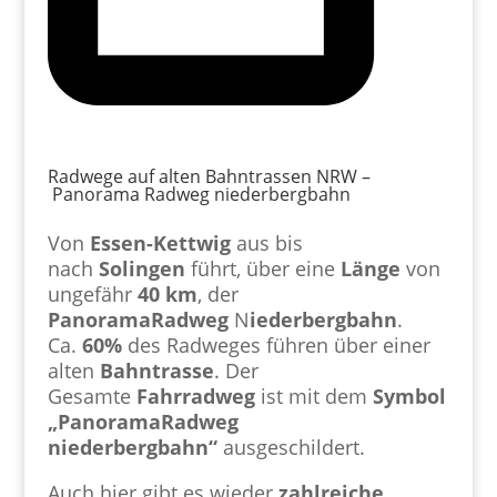
Radwege auf alten Bahntrassen NRW –
Panorama Radweg niederbergbahn
Von
Essen-Kettwig
aus bis
nach
Solingen
führt, über eine
Länge
von
ungefähr
40 km
, der
PanoramaRadweg
N
iederbergbahn
.
Ca.
60%
des Radweges führen über einer
alten
Bahntrasse
. Der
Gesamte
Fahrradweg
ist mit dem
Symbol
„PanoramaRadweg
niederbergbahn“
ausgeschildert.
Auch hier gibt es wieder
zahlreiche