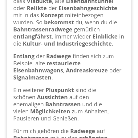
dass
Viadukte
, alte
Eisenbahntunnel
oder
Relikte
der
Eisenbahngeschichte
mit in das
Konzept
miteinbezogen
wurden. So
bekommst
du, wenn du die
Bahntrassenradwege
gemütlich
entlangfährst
, immer wieder
Einblicke
in
die
Kultur- und Industriegeschichte
.
Entlang
der
Radwege
finden sich zum
Beispiel alte
restaurierte
Eisenbahnwagons
,
Andreaskreuze
oder
Signalmasten
.
Ein weiterer
Pluspunkt
sind die
schönen
Aussichten
auf den
ehemaligen
Bahntrassen
und die
vielen
Möglichkeiten
zum Anhalten,
Pausieren und Genießen.
Für mich gehören die
Radwege
auf
Bahntrassen
mit zu den
schönsten