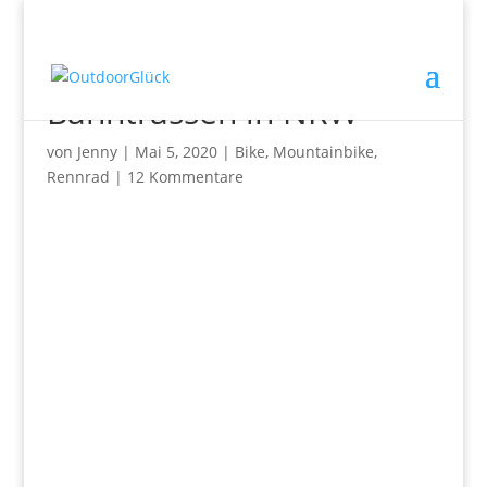
9 Radwege auf alten
Bahntrassen in NRW
von
Jenny
|
Mai 5, 2020
|
Bike
,
Mountainbike
,
Rennrad
|
12 Kommentare