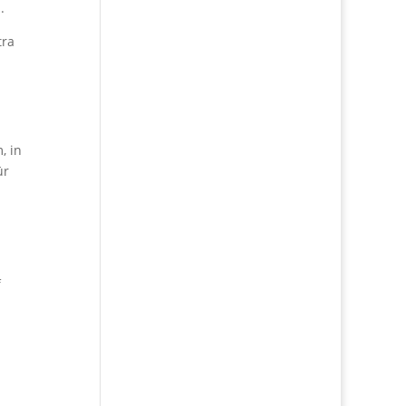
.
tra
, in
ür
f