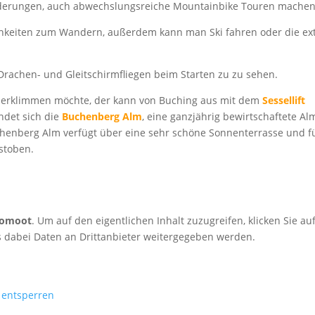
erungen, auch abwechslungsreiche Mountainbike Touren machen
ichkeiten zum Wandern, außerdem kann man Ski fahren oder die ex
Drachen- und Gleitschirmfliegen beim Starten zu zu sehen.
 erklimmen möchte, der kann von Buching aus mit dem
Sessellift
det sich die
Buchenberg Alm
, eine ganzjährig bewirtschaftete Alm
Buchenberg Alm verfügt über eine sehr schöne Sonnenterrasse und f
ustoben.
omoot
. Um auf den eigentlichen Inhalt zuzugreifen, klicken Sie au
ss dabei Daten an Drittanbieter weitergegeben werden.
e entsperren