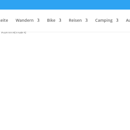
chenberg im Allgäu
seite
Wandern
Bike
Reisen
Camping
A
4 Kommentare