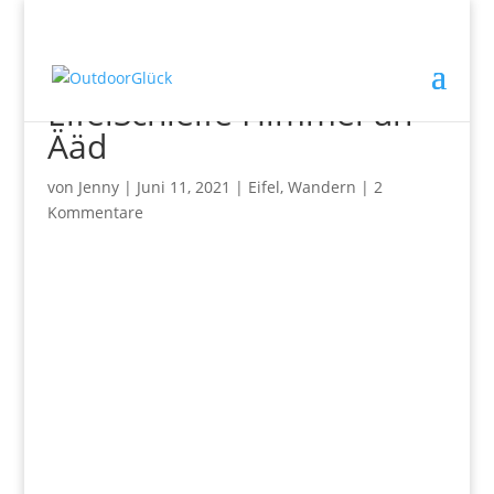
Wandern in der Eifel –
EifelSchleife Himmel un
Ääd
von
Jenny
|
Juni 11, 2021
|
Eifel
,
Wandern
|
2
Kommentare