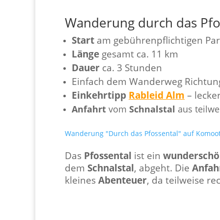
Wanderung durch das Pfo
Start
am gebührenpflichtigen Pa
Länge
gesamt ca. 11 km
Dauer
ca. 3 Stunden
Einfach dem Wanderweg Richtu
Einkehrtipp
Rableid Alm
– lecke
Anfahrt
vom
Schnalstal
aus teilw
Wanderung "Durch das Pfossental" auf Komoo
Das
Pfossental
ist ein
wunderschö
dem
Schnalstal
, abgeht. Die
Anfah
kleines
Abenteuer
, da teilweise r