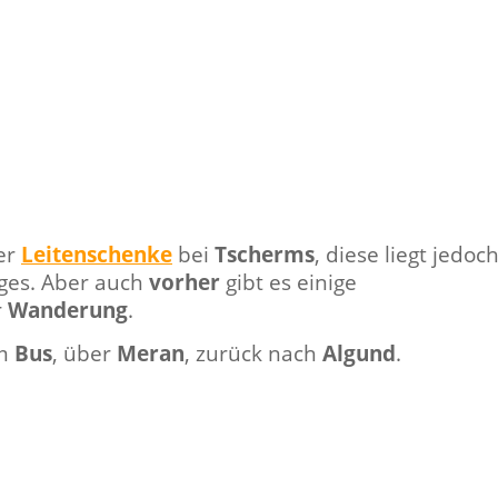
er
Leitenschenke
bei
Tscherms
, diese liegt jedoc
es. Aber auch
vorher
gibt es einige
r
Wanderung
.
em
Bus
, über
Meran
, zurück nach
Algund
.