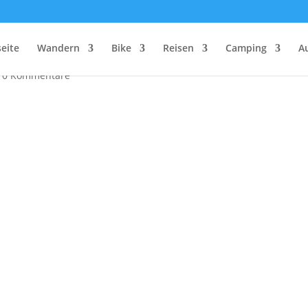
nderungen in Südtirol
seite
Wandern
Bike
Reisen
Camping
A
|
0 Kommentare