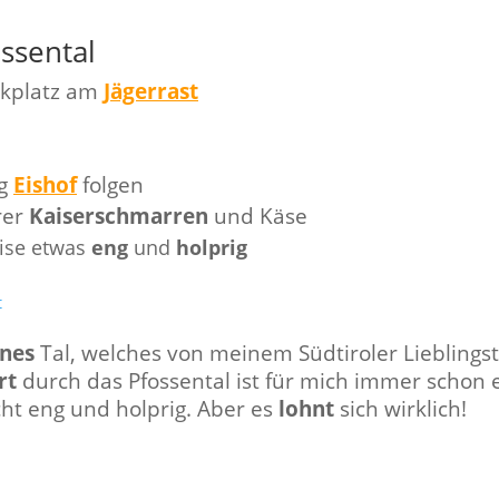
ssental
rkplatz am
Jägerrast
ng
Eishof
folgen
rer
Kaiserschmarren
und Käse
eise etwas
eng
und
holprig
t
nes
Tal, welches von meinem Südtiroler Lieblingst
rt
durch das Pfossental ist für mich immer schon 
echt eng und holprig.
Aber es
lohnt
sich wirklich!