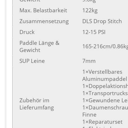
Max. Belastbarkeit
122kg
Zusammensetzung
DLS Drop Stitch
Druck
12-15 PSI
Paddle Länge &
165-216cm/0.86k
Gewicht
SUP Leine
7mm
1×Verstellbares
Aluminumpaddel
1×Doppelaktion
1×Transportrucks
Zubehör im
1×Gewundene Le
Lieferumfang
1×Daumenschrau
Finne
1×Reparaturset